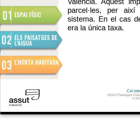
València. Aquest imp
parcel·les, per aix
ESPAI FÍSIC
sistema. En el cas d
era la única taxa.
ELS PAISATGES DE
L'AIGUA
L'HORTA HABITADA
Col·lab
©2013 Paisatges Cultu
© 20