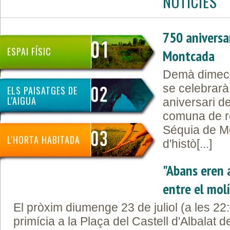
NOTÍCIES
750 aniversar
ESPAI FÍSIC
Montcada
Demà dimecr
se celebrarà
ELS PAISATGES DE
L'AIGUA
aniversari de
comuna de re
Séquia de M
L'HORTA HABITADA
d'histò[...]
"Abans eren 
entre el molí
El pròxim diumenge 23 de juliol (a les 22
primícia a la Plaça del Castell d'Albalat de