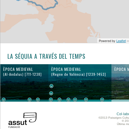
LA SÉQUIA A TRAVÉS DEL TEMPS
ÈPOCA MEDIEVAL
ÈPOCA MEDIEVAL
ÈPOCA 
(Al-Andalus) [711-1238]
(Regne de València) [1239-1453]
Col·lab
©2013 Paisatges Cultu
© 20
Última m