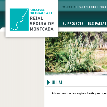
VALENCIÀ
|
CASTELLANO
|
ENGL
EL PROJECTE
ELS PAISA
ULLAL
Aflorament de les aigües freàtiques, gen