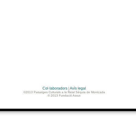
Col·laboradors
|
Avís legal
©2013 Paisatges Culturals a la Reial Séquia de Montcada
© 2013 Fundació Assut