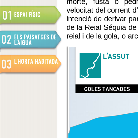
morte, fusta o ped
velocitat del corrent d
ESPAI FÍSIC
intenció de derivar pa
de la Reial Séquia d
reial i de la gola, o ar
ELS PAISATGES DE
L'AIGUA
L'HORTA HABITADA