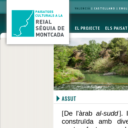
VALENCIÀ
|
CASTELLANO
|
ENGL
EL PROJECTE
ELS PAISA
ASSUT
De l'àrab
al-sudd
[
].
construïda amb div