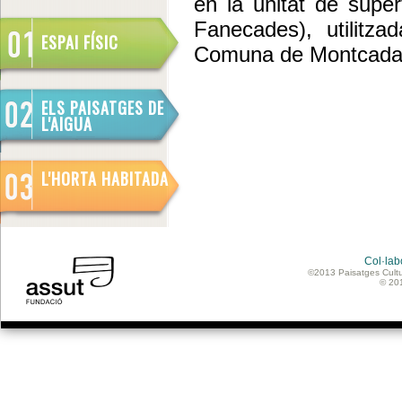
en la unitat de super
Fanecades), utilitz
ESPAI FÍSIC
Comuna de Montcada
ELS PAISATGES DE
L'AIGUA
L'HORTA HABITADA
Col·lab
©2013 Paisatges Cultu
© 20