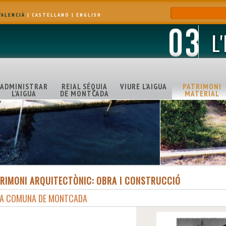
VALENCIÀ
|
CASTELLANO
|
ENGLISH
L
ADMINISTRAR
REIAL SÉQUIA
VIURE L'AIGUA
PATRIMONI
L'AIGUA
DE MONTCADA
MATERIAL
TRIMONI ARQUITECTÒNIC: OBRA I CONSTRUCCIÓ
SA COMUNA DE MONTCADA