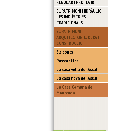
REGULAR I PROTEGIR
EL PATRIMONI HIDRÀULIC:
LES INDÚSTRIES
TRADICIONALS
EL PATRIMONI
ARQUITECTÒNIC: OBRA I
CONSTRUCCIÓ
Els ponts
Passarel·les
La casa vella de l'Assut
La casa nova de l'Assut
La Casa Comuna de
Montcada