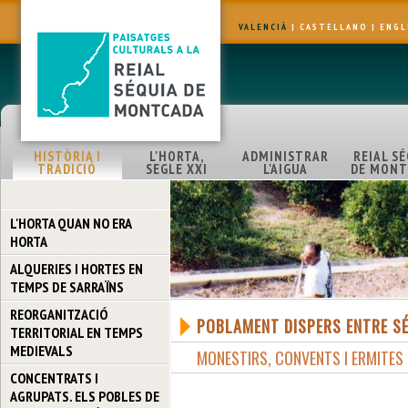
VALENCIÀ
|
CASTELLANO
|
ENGL
HISTÒRIA I
L'HORTA,
ADMINISTRAR
REIAL S
TRADICIÓ
SEGLE XXI
L'AIGUA
DE MONT
L'HORTA QUAN NO ERA
HORTA
ALQUERIES I HORTES EN
TEMPS DE SARRAÏNS
REORGANITZACIÓ
POBLAMENT DISPERS ENTRE SÉ
TERRITORIAL EN TEMPS
MEDIEVALS
MONESTIRS, CONVENTS I ERMITES
CONCENTRATS I
AGRUPATS. ELS POBLES DE