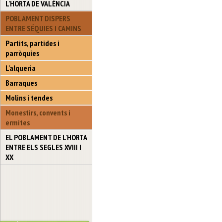
L'HORTA DE VALÈNCIA
POBLAMENT DISPERS
ENTRE SÉQUIES I CAMINS
Partits, partides i
parròquies
L'alqueria
Barraques
Molins i tendes
Monestirs, convents i
ermites
EL POBLAMENT DE L'HORTA
ENTRE ELS SEGLES XVIII I
XX