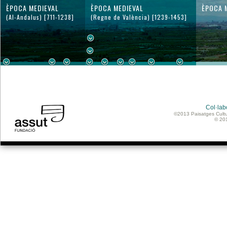
ÈPOCA MEDIEVAL
ÈPOCA MEDIEVAL
ÈPOCA 
(Al-Andalus) [711-1238]
(Regne de València) [1239-1453]
Col·lab
©2013 Paisatges Cultu
© 20