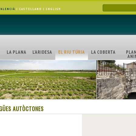
VALENCIÀ
|
CASTELLANO
|
ENGLISH
M
LA PLANA
L'ARIDESA
EL RIU TÚRIA
LA COBERTA
PLAN
ANI
IGÜES AUTÒCTONES