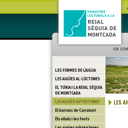
ON SO
LES FORMES DE L'AIGUA
LES AIGÜES AL·LÒCTONES
EL TÚRIA I LA REIAL SÉQUIA
DE MONTCADA
LES AIGÜES AUTÒCTONES
LES A
El barranc de Carraixet
Els ullals i les fonts
Les aigües subterrànies: