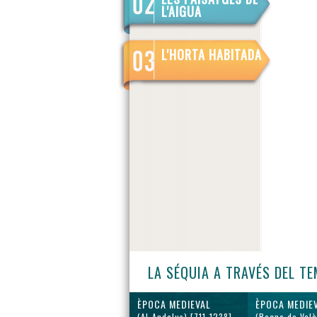
L'AIGUA
L'HORTA HABITADA
LA SÉQUIA A TRAVÉS DEL T
ÈPOCA MEDIEVAL
ÈPOCA MEDIE
(Al-Andalus) [711-1238]
(Regne de Valè