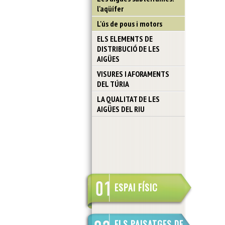
l'aqüífer
L'ús de pous i motors
ELS ELEMENTS DE
DISTRIBUCIÓ DE LES
AIGÜES
VISURES I AFORAMENTS
DEL TÚRIA
LA QUALITAT DE LES
AIGÜES DEL RIU
ESPAI FÍSIC
ELS PAISATGES DE