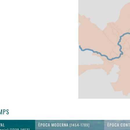
EMPS
VAL
ÈPOCA MODERNA
ÈPOCA CON
[1454-1789]
ncia) [1239-1453]