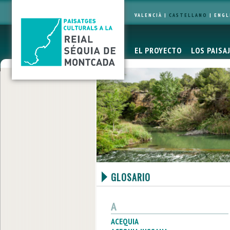
VALENCIÀ
|
CASTELLANO
|
ENGL
EL PROYECTO
LOS PAISA
GLOSARIO
A
ACEQUIA