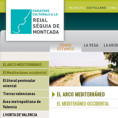
VALENCIÀ
|
CASTELLANO
|
ENGL
DÓNDE
LA VEGA
LA ARID
ESTAMOS
EL ARCO MEDITERRÁNEO
El Mediteráneo occidental
El litoral peninsular
oriental
Tierras valencianas
EL ARCO MEDITERRÁNEO
Área metropolitana de
EL MEDITERÁNEO OCCIDENTAL
Valencia
L'HORTA DE VALENCIA