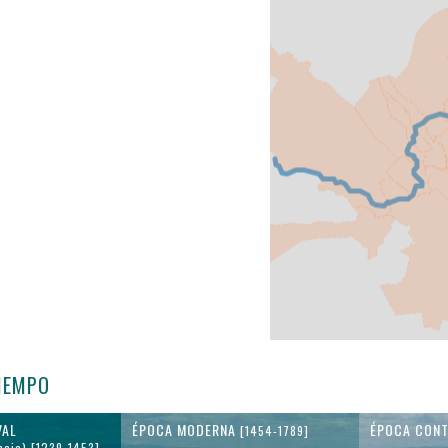
TIEMPO
VAL
ÉPOCA MODERNA
ÉPOCA CON
[1454-1789]
ncia) [1239-1453]