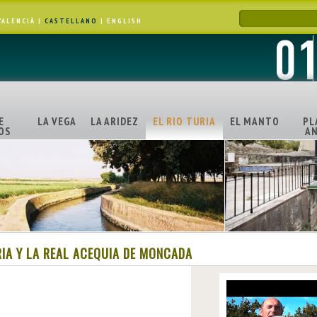
VALENCIÀ
|
CASTELLANO
|
ENGLISH
E
LA VEGA
LA ARIDEZ
EL RIO TURIA
EL MANTO
PL
OS
AN
RIA Y LA REAL ACEQUIA DE MONCADA