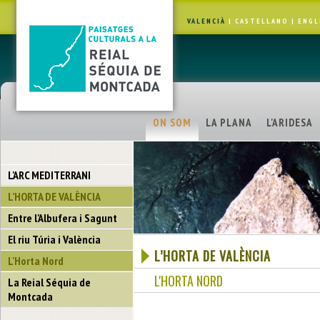
VALENCIÀ
|
CASTELLANO
|
ENGL
ON SOM
LA PLANA
L'ARIDESA
L'ARC MEDITERRANI
L’HORTA DE VALÈNCIA
Entre l'Albufera i Sagunt
El riu Túria i València
L’HORTA DE VALÈNCIA
L'Horta Nord
L'HORTA NORD
La Reial Séquia de
Montcada