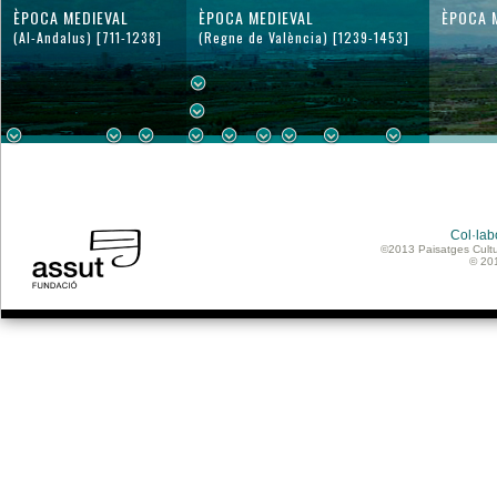
ÈPOCA MEDIEVAL
ÈPOCA MEDIEVAL
ÈPOCA 
(Al-Andalus) [711-1238]
(Regne de València) [1239-1453]
Col·lab
©2013 Paisatges Cultu
© 20