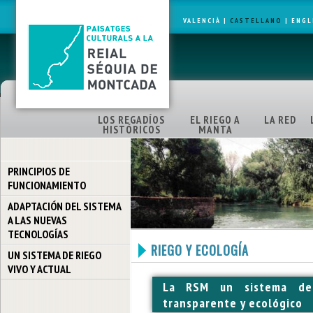
VALENCIÀ
|
CASTELLANO
|
ENGL
LOS REGADÍOS
EL RIEGO A
LA RED
HISTÓRICOS
MANTA
PRINCIPIOS DE
FUNCIONAMIENTO
ADAPTACIÓN DEL SISTEMA
A LAS NUEVAS
TECNOLOGÍAS
RIEGO Y ECOLOGÍA
UN SISTEMA DE RIEGO
VIVO Y ACTUAL
La RSM un sistema de
transparente y ecológico