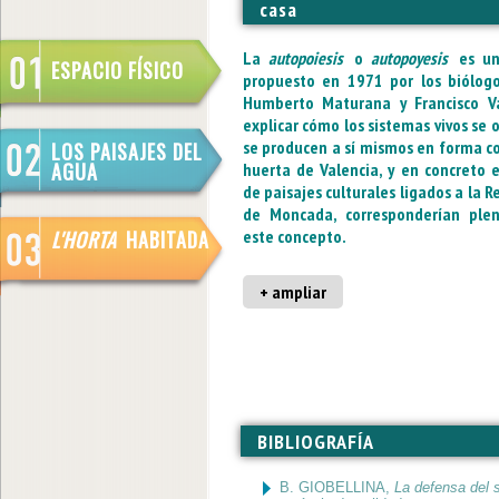
casa
La
autopoiesis
o
autopoyesis
es u
ESPACIO FÍSICO
propuesto en 1971 por los biólogo
Humberto Maturana y Francisco V
explicar cómo los sistemas vivos se 
se producen a sí mismos en forma c
LOS PAISAJES DEL
AGUA
huerta de Valencia, y en concreto 
de paisajes culturales ligados a la R
de Moncada, corresponderían ple
L'HORTA
HABITADA
este concepto.
+ ampliar
BIBLIOGRAFÍA
B. GIOBELLINA,
La defensa del 