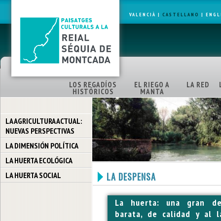
VALENCIÀ
|
CASTELLANO
|
ENGL
LOS REGADÍOS
EL RIEGO A
LA RED
HISTÓRICOS
MANTA
LA AGRICULTURA ACTUAL:
NUEVAS PERSPECTIVAS
LA DIMENSIÓN POLÍTICA
LA HUERTA ECOLÓGICA
LA HUERTA SOCIAL
LA DESPENSA
La huerta: una gran de
barata, de calidad y al 