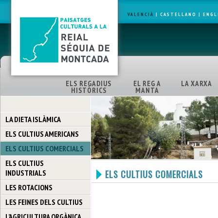
VALENCIÀ
|
CASTELLANO
|
ENGL
ELS REGADIUS
EL REG A
LA XARXA
HISTÒRICS
MANTA
LA DIETA ISLÀMICA
ELS CULTIUS AMERICANS
ELS CULTIUS COMERCIALS
ELS CULTIUS
INDUSTRIALS
ELS CULTIUS COMERCIALS
LES ROTACIONS
LES FEINES DELS CULTIUS
L’AGRICULTURA ORGÀNICA