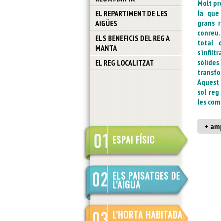
Molt pr
la que 
EL REPARTIMENT DE LES
grans r
AIGÜES
conreu.
ELS BENEFICIS DEL REG A
total 
MANTA
s'infilt
sòlides
EL REG LOCALITZAT
transfo
Aquest 
sol reg
les com
+ amp
ESPAI FÍSIC
ELS PAISATGES DE
L'AIGUA
L'HORTA HABITADA