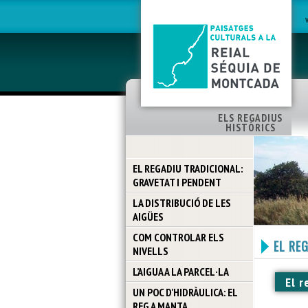
ELS REGADIUS
HISTÒRICS
EL REGADIU TRADICIONAL:
GRAVETAT I PENDENT
LA DISTRIBUCIÓ DE LES
AIGÜES
COM CONTROLAR ELS
EL RE
NIVELLS
L’AIGUA A LA PARCEL·LA
El r
UN POC D'HIDRÀULICA: EL
REG A MANTA