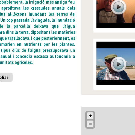
obablement, la irrigació més antiga fou
aprofitava les crescudes anuals dels
ius al·lòctons inundant les terres de
 Un cop passada l'avinguda, la inundació
de la parcel·la deixava que l'aigua
rara dins la terra, dipositant les matèries
 que traslladava, i que posteriorment, es
rmarien en nutrients per les plantes.
tipus d'ús de l'aigua pressuposava un
 anual i concedia escassa autonomia a
unitats agrícoles.
liar