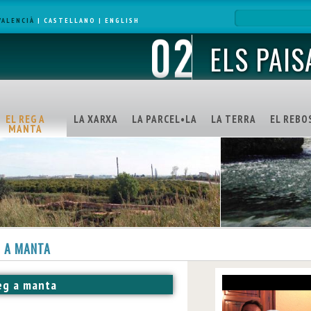
VALENCIÀ
|
CASTELLANO
|
ENGLISH
ELS PAIS
EL REG A
LA XARXA
LA PARCEL•LA
LA TERRA
EL REBO
MANTA
G A MANTA
eg a manta