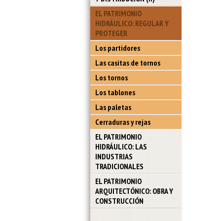
EL PATRIMONIO
HIDRÁULICO: REGULAR Y
PROTEGER
Los partidores
Las casitas de tornos
Los tornos
Los tablones
Las paletas
Cerraduras y rejas
EL PATRIMONIO
HIDRÁULICO: LAS
INDUSTRIAS
TRADICIONALES
EL PATRIMONIO
ARQUITECTÓNICO: OBRA Y
CONSTRUCCIÓN