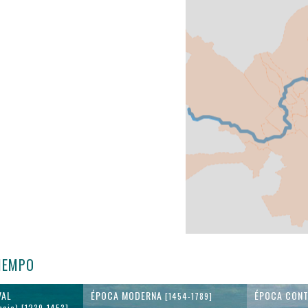
TIEMPO
VAL
ÉPOCA MODERNA
ÉPOCA CON
[1454-1789]
ncia) [1239-1453]