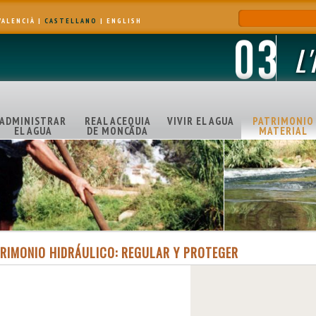
VALENCIÀ
|
CASTELLANO
|
ENGLISH
L
ADMINISTRAR
REAL ACEQUIA
VIVIR EL AGUA
PATRIMONIO
EL AGUA
DE MONCADA
MATERIAL
TRIMONIO HIDRÁULICO: REGULAR Y PROTEGER