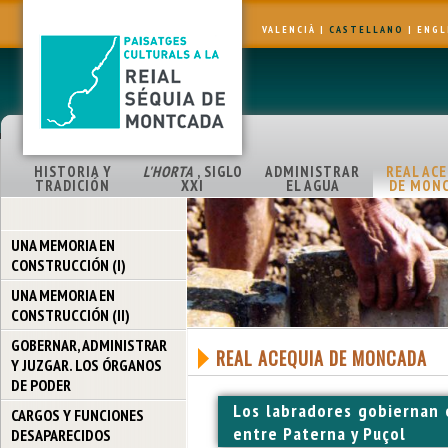
VALENCIÀ
|
CASTELLANO
|
ENGL
HISTORIA Y
L'HORTA
, SIGLO
ADMINISTRAR
REAL AC
TRADICIÓN
XXI
EL AGUA
DE MON
UNA MEMORIA EN
CONSTRUCCIÓN (I)
UNA MEMORIA EN
CONSTRUCCIÓN (II)
GOBERNAR, ADMINISTRAR
REAL ACEQUIA DE MONCADA
Y JUZGAR. LOS ÓRGANOS
DE PODER
Los labradores gobiernan 
CARGOS Y FUNCIONES
entre Paterna y Puçol
DESAPARECIDOS