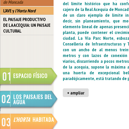
de Moncada
del límite
histórico que
ha conf
cajero
de la Real
Acequia
de Moncad
L'AVE y
l'Horta Nord
de un
claro ejemplo
de límite
in
EL PAISAJE PRODUCTIVO
decir, sin
planeamiento,
que me
DE LA ACEQUIA: UN PAISAJE
elemento
lineal
de apenas
presenci
CULTURAL
planta,
puede contener
el crecimi
ciudad.
La Vía Parc
Norte,
esboz
Conselleria de Infraestructuras
y 
con un ancho de
al menos trein
metros y
con lazos
de conexión
viarios
, discurriendo
a pocos metros
de la acequia
, supone
la máxima
una huerta
de
excepcional
be
ESPACIO FÍSICO
paradójicamente,
está tratando
de 
+ ampliar
LOS PAISAJES DEL
AGUA
L'HORTA
HABITADA