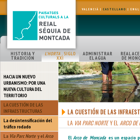
VALENCIÀ
|
CASTELLANO
|
ENGL
HISTORIA Y
L'HORTA
, SIGLO
ADMINISTRAR
REAL AC
TRADICIÓN
XXI
EL AGUA
DE MON
HACIA UN NUEVO
URBANISMO: POR UNA
NUEVA CULTURA DEL
TERRITORIO
LA CUESTIÓN DE LAS
INFRAESTRUCTURAS
LA CUESTIÓN DE LAS INFRAE
La desintensificación del
LA
VIA PARC NORTE
Y EL
ARCO DE
tráfico rodado
La
Via Parc Norte
y el
Arco
El
Arco de
Moncada
es un espacio p