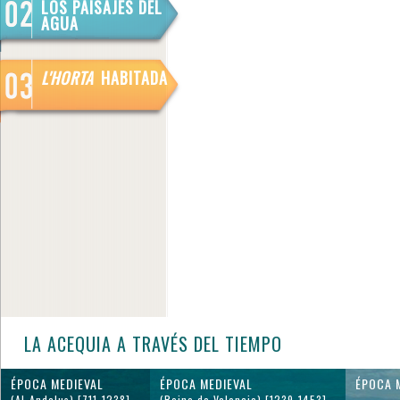
LOS PAISAJES DEL
AGUA
L'HORTA
HABITADA
LA ACEQUIA A TRAVÉS DEL TIEMPO
ÉPOCA MEDIEVAL
ÉPOCA MEDIEVAL
ÉPOCA 
(Al-Andalus) [711-1238]
(Reino de Valencia) [1239-1453]