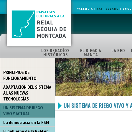
VALENCIÀ
|
CASTELLANO
|
ENGL
LOS REGADÍOS
EL RIEGO A
LA RED
HISTÓRICOS
MANTA
PRINCIPIOS DE
FUNCIONAMIENTO
ADAPTACIÓN DEL SISTEMA
A LAS NUEVAS
TECNOLOGÍAS
UN SISTEMA DE RIEGO VIVO Y
UN SISTEMA DE RIEGO
VIVO Y ACTUAL
La democracia en la RSM
El gobierno de la RSM en