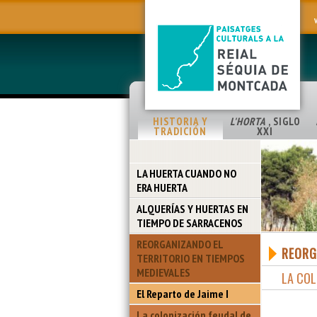
HISTORIA Y
L'HORTA
, SIGLO
TRADICIÓN
XXI
LA HUERTA CUANDO NO
ERA HUERTA
ALQUERÍAS Y HUERTAS EN
TIEMPO DE SARRACENOS
REORGANIZANDO EL
REORG
TERRITORIO EN TIEMPOS
MEDIEVALES
LA COL
El Reparto de Jaime I
La colonización feudal de