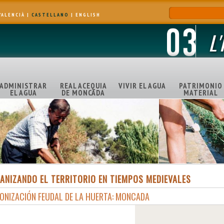
VALENCIÀ
|
CASTELLANO
|
ENGLISH
L
ADMINISTRAR
REAL ACEQUIA
VIVIR EL AGUA
PATRIMONIO
EL AGUA
DE MONCADA
MATERIAL
ANIZANDO EL TERRITORIO EN TIEMPOS MEDIEVALES
ONIZACIÓN FEUDAL DE LA HUERTA: MONCADA