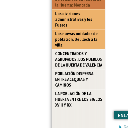
la Huerta: Moncada
Las divisiones
administrativas y los
Fueros
Las nuevas unidades de
población. Del lloch a la
villa
CONCENTRADOS Y
AGRUPADOS. LOS PUEBLOS
DE LA HUERTA DE VALENCIA
POBLACIÓN DISPERSA
ENTRE ACEQUIAS Y
CAMINOS
LA POBLACIÓN DE LA
HUERTA ENTRE LOS SIGLOS
XVIII Y XX
ENL
Re