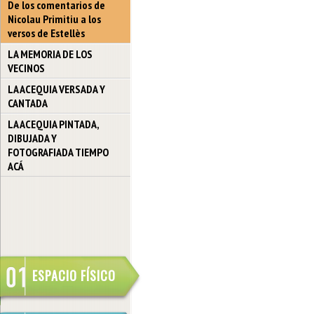
De los comentarios de
Nicolau Primitiu a los
versos de Estellès
LA MEMORIA DE LOS
VECINOS
LA ACEQUIA VERSADA Y
CANTADA
LA ACEQUIA PINTADA,
DIBUJADA Y
FOTOGRAFIADA TIEMPO
ACÁ
ESPACIO FÍSICO