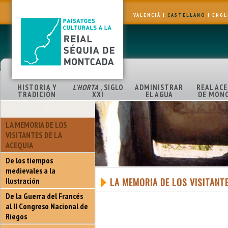
VALENCIÀ
|
CASTELLANO
|
ENGL
HISTORIA Y
L'HORTA
, SIGLO
ADMINISTRAR
REAL AC
TRADICIÓN
XXI
EL AGUA
DE MON
LA MEMORIA DE LOS
VISITANTES DE LA
ACEQUIA
De los tiempos
medievales a la
Ilustración
LA MEMORIA DE LOS VISITANT
De la Guerra del Francés
al II Congreso Nacional de
Riegos