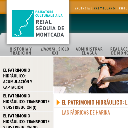
VALENCIÀ
|
CASTELLANO
|
ENGL
HISTORIA Y
L'HORTA
, SIGLO
ADMINISTRAR
REAL AC
TRADICIÓN
XXI
EL AGUA
DE MON
EL PATRIMONIO
HIDRÁULICO:
ACUMULACIÓN Y
CAPTACIÓN
EL PATRIMONIO
HIDRÁULICO: TRANSPORTE
EL PATRIMONIO HIDRÁULICO: 
Y DISTRIBUCIÓN (I)
LAS FÁBRICAS DE HARINA
EL PATRIMONIO
HIDRÁULICO: TRANSPORTE
Y DISTRIBUCIÓN (II)