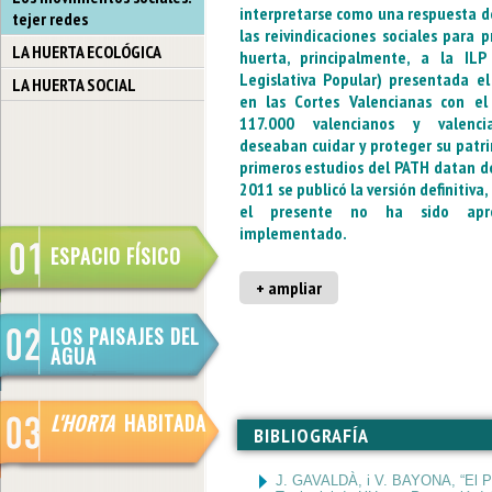
interpretarse como una respuesta 
tejer redes
las reivindicaciones sociales para p
LA HUERTA ECOLÓGICA
huerta, principalmente, a la ILP (
Legislativa Popular) presentada e
LA HUERTA SOCIAL
en las Cortes Valencianas con e
117.000 valencianos y valenc
deseaban cuidar y proteger su patr
primeros estudios del PATH datan d
2011 se publicó la versión definitiva,
el presente no ha sido apr
implementado.
ESPACIO FÍSICO
+ ampliar
LOS PAISAJES DEL
AGUA
L'HORTA
HABITADA
BIBLIOGRAFÍA
J. GAVALDÀ, i V. BAYONA, “El Pl