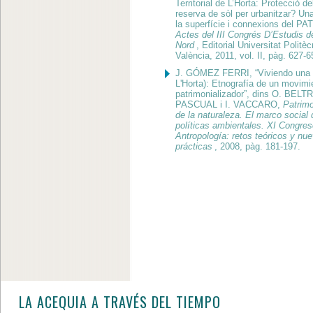
Territorial de L’Horta: Protecció del 
reserva de sòl per urbanitzar? Una
la superfície i connexions del PAT
Actes del III Congrés D’Estudis de
Nord
, Editorial Universitat Politè
València, 2011, vol. II, pàg. 627-6
J. GÓMEZ FERRI, “Viviendo una 
L'Horta): Etnografía de un movimi
patrimonializador”, dins O. BELTR
PASCUAL i I. VACCARO,
Patrimo
de la naturaleza. El marco social 
políticas ambientales. XI Congres
Antropología: retos teóricos y nu
prácticas
, 2008, pàg. 181-197.
LA ACEQUIA A TRAVÉS DEL TIEMPO