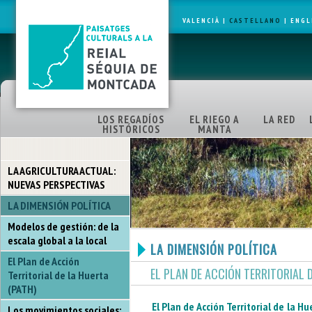
VALENCIÀ
|
CASTELLANO
|
ENGL
LOS REGADÍOS
EL RIEGO A
LA RED
HISTÓRICOS
MANTA
LA AGRICULTURA ACTUAL:
NUEVAS PERSPECTIVAS
LA DIMENSIÓN POLÍTICA
Modelos de gestión: de la
escala global a la local
LA DIMENSIÓN POLÍTICA
El Plan de Acción
EL PLAN DE ACCIÓN TERRITORIAL 
Territorial de la Huerta
(PATH)
El Plan de Acción Territorial de la H
Los movimientos sociales: