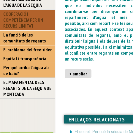
L'AIGUA DE LA SÉQUIA
que els individus necessiten c
coordinar-se per dissenyar un s
COOPERACIÓ I
repartiment d'aigua el més pr
COMPETÈNCIA PER UN
possible, així com repartir-se les se
RECURS LIMITAT
associades. En aquest context apa
La funció de les
comunitats de regants, amb el p
comunitats de regants
distribuir l'aigua i els deures de l
equitativa possible, i així minimitzar
El problema del free-rider
el conflicte entre regants en comp
Equitat i transparència
un recurs escàs.
Per què arriba l'aigua als
de baix?
+ ampliar
EL MAPA MENTAL DELS
REGANTS DE LA SÉQUIA DE
MONTCADA
ENLLAÇOS RELACIONATS
El secret: Per què la séquia de 