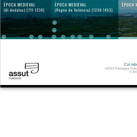
ÈPOCA MEDIEVAL
ÈPOCA MEDIEVAL
ÈPOCA 
(Al-Andalus) [711-1238]
(Regne de València) [1239-1453]
Col·lab
©2013 Paisatges Cultu
© 20