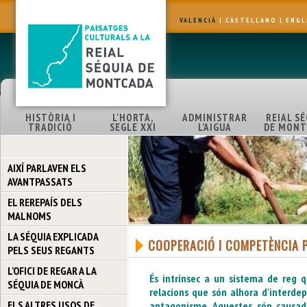
VALENCIÀ
|
CASTELLANO
|
ENGL
HISTÒRIA I
L'HORTA,
ADMINISTRAR
REIAL S
TRADICIÓ
SEGLE XXI
L'AIGUA
DE MONT
AIXÍ PARLAVEN ELS
AVANTPASSATS
EL REREPAÍS DELS
MALNOMS
LA SÉQUIA EXPLICADA
COOPERACIÓ I COMPETÈNCIA P
PELS SEUS REGANTS
L'OFICI DE REGAR A LA
És intrínsec a un sistema de reg q
SÉQUIA DE MONCÀ
relacions que són alhora d'interde
ELS ALTRES USOS DE
antagonisme. Aquestes són causad