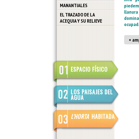
MANANTIALES
piedemo
llanur
EL TRAZADO DE LA
domina
ACEQUIA Y SU RELIEVE
ocupada
+ amp
ESPACIO FÍSICO
LOS PAISAJES DEL
AGUA
L'HORTA
HABITADA