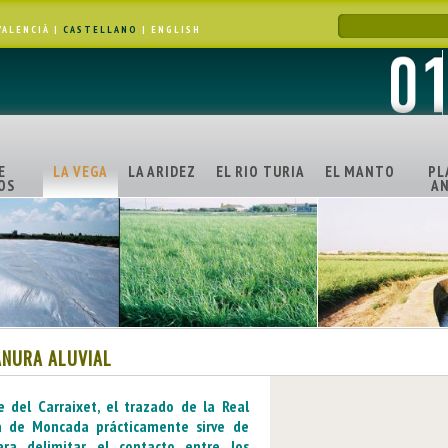
VALENCIÀ
|
CASTELLANO
|
ENGLISH
E
LA VEGA
LA ARIDEZ
EL RIO TURIA
EL MANTO
PL
OS
AN
ANURA ALUVIAL
e del Carraixet, el trazado de la Real
a de Moncada prácticamente sirve de
ara delimitar el contacto entre los