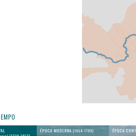
TIEMPO
VAL
ÉPOCA MODERNA
ÉPOCA CON
[1454-1789]
ncia) [1239-1453]