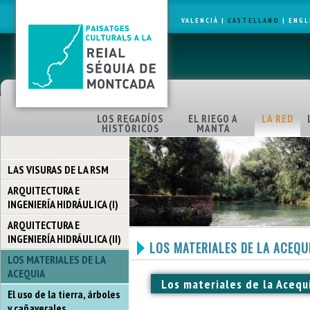
VALENCIÀ
|
CASTELLANO
|
ENGL
LOS REGADÍOS
EL RIEGO A
LA RED
HISTÓRICOS
MANTA
LAS VISURAS DE LA RSM
ARQUITECTURA E
INGENIERÍA HIDRÁULICA (I)
ARQUITECTURA E
INGENIERÍA HIDRÁULICA (II)
LOS MATERIALES DE LA ACEQU
LOS MATERIALES DE LA
ACEQUIA
Los materiales de la Acequ
El uso de la tierra, árboles
y cañaverales