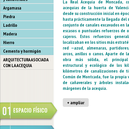
La Real Acequia de Moncada, c
acequias de la huerta de Valenci
Argamasa
desde su construcción inicial en époc
Piedra
hasta prácticamente la llegada del s
conjunto de canales excavados en la
Ladrillo
escasos o puntuales refuerzos de o
Madera
cajeros. Estos refuerzos genera
localizaban en los sitios más estraté
Hierro
red —azud, almenaras, partidores
Cemento y hormigón
arcos, anillos o canos. Aparte de l
obra más sólida, el principal
ARQUITECTURA ASOCIADA
estructural y ecològico de los ki
CON LA ACEQUIA
kilómetros de canalizaciones de ti
Común de Montcada, fue la propia 
de cañaverales y árboles instal
márgenes de la acequia.
+ ampliar
ESPACIO FÍSICO