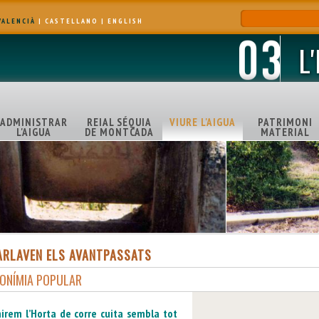
VALENCIÀ
|
CASTELLANO
|
ENGLISH
L
ADMINISTRAR
REIAL SÉQUIA
VIURE L'AIGUA
PATRIMONI
L'AIGUA
DE MONTCADA
MATERIAL
PARLAVEN ELS AVANTPASSATS
ONÍMIA POPULAR
rem l’Horta de corre cuita sembla tot