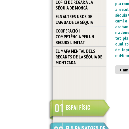
L'OFICI DE REGAR A LA
pla com
SÉQUIA DE MONCÀ
a escol
sèquia v
ELS ALTRES USOS DE
camí o 
L'AIGUA DE LA SÉQUIA
acaban
COOPERACIÓ I
n’adone
COMPETÈNCIA PER UN
tot pla
RECURS LIMITAT
qual co
de top
EL MAPA MENTAL DELS
mil·líme
REGANTS DE LA SÉQUIA DE
MONTCADA
+ amp
ESPAI FÍSIC
ELS PAISATGES DE