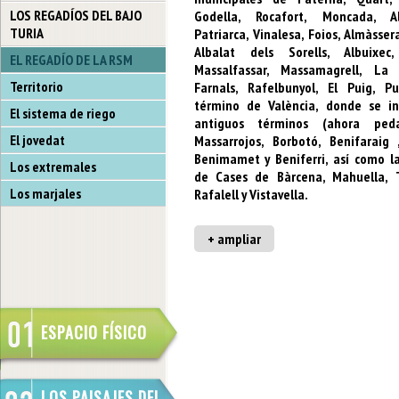
LOS REGADÍOS DEL BAJO
Godella, Rocafort, Moncada, A
TURIA
Patriarca, Vinalesa, Foios, Almàsser
Albalat dels Sorells, Albuixec,
EL REGADÍO DE LA RSM
Massalfassar, Massamagrell, La
Territorio
Farnals, Rafelbunyol, El Puig, P
término de València, donde se in
El sistema de riego
antiguos términos (ahora ped
El jovedat
Massarrojos, Borbotó, Benifaraig 
Benimamet y Beniferri, así como la
Los extremales
de Cases de Bàrcena, Mahuella, T
Los marjales
Rafalell y Vistavella.
+ ampliar
ESPACIO FÍSICO
LOS PAISAJES DEL