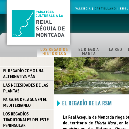
VALENCIÀ
|
CASTELLANO
|
ENGL
LOS REGADÍOS
EL RIEGO A
LA RED
HISTÓRICOS
MANTA
EL REGADÍO COMO UNA
ALTERNATIVA MÁS
LAS NECESIDADES DE LAS
PLANTAS
PAISAJES DEL AGUA EN EL
EL REGADÍO DE LA RSM
MEDITERRÁNEO
LOS REGADÍOS
La Real Acequia de Moncada riega b
TRADICIONALES DEL ESTE
del territorio de
l’Horta Nord
, en l
PENINSULAR
municipales de Paterna, Quart, 