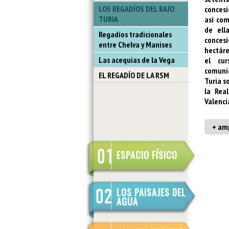
LOS REGADÍOS DEL BAJO
concesi
TURIA
así com
de ell
Regadíos tradicionales
conces
entre Chelva y Manises
hectáre
Las acequias de la Vega
el cu
comuni
EL REGADÍO DE LA RSM
Turia s
la Rea
Valenci
+ amp
ESPACIO FÍSICO
LOS PAISAJES DEL
AGUA