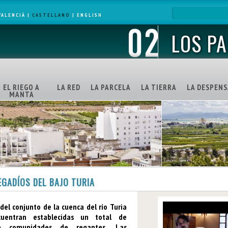
VALENCIÀ
|
CASTELLANO
|
ENGLISH
LOS PA
EL RIEGO A
LA RED
LA PARCELA
LA TIERRA
LA DESPENS
MANTA
EGADÍOS DEL BAJO TURIA
del conjunto de la cuenca del río Turia
uentran establecidas un total de
ta comunidades de regantes. Las