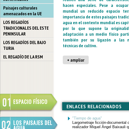
hacen especiales. Pese a ocupar
Paisajes culturales
mundial un reducido espacio terri
amenazados en la UE
importancia de estos paisajes tradic
LOS REGADÍOS
agua en el contexto mundial es capit
TRADICIONALES DEL ESTE
por lo que supone la originali
PENINSULAR
adaptación a un medio físico parti
también por su ligazón a las m
LOS REGADÍOS DEL BAJO
técnicas de cultivo.
TURIA
EL REGADÍO DE LA RSM
+ ampliar
ESPACIO FÍSICO
ENLACES RELACIONADOS
"Tiempo de agua"
LOS PAISAJES DEL
Largometraje ficción-documental d
AGUA
realizador Miquel Àngel Baixauli 