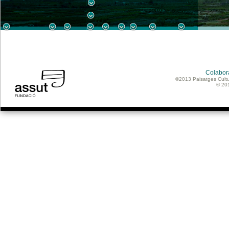
Colabor
©2013 Paisatges Cultu
© 20