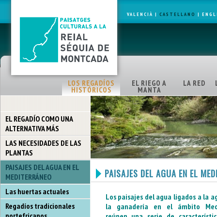
VALENCIÀ
|
CASTELLANO
|
ENGL
LOS REGADÍOS
EL RIEGO A
LA RED
HISTÓRICOS
MANTA
EL REGADÍO COMO UNA
ALTERNATIVA MÁS
LAS NECESIDADES DE LAS
PLANTAS
PAISAJES DEL AGUA EN EL
PAISAJES DEL AGUA EN EL ME
MEDITERRÁNEO
Las huertas actuales
Los paisajes del agua ligados a la ag
Regadíos tradicionales
la ganadería en el ámbito Medi
nortefricanos
reúnen una serie de característi