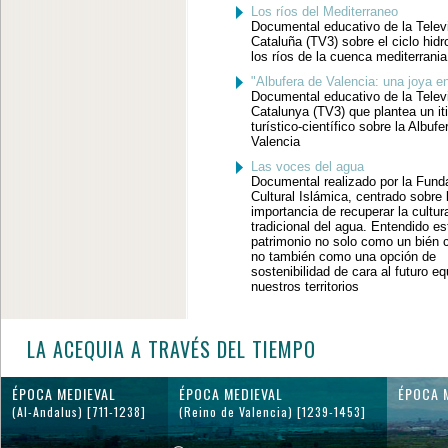
Los ríos del Mediterraneo
Documental educativo de la Telev
Cataluña (TV3) sobre el ciclo hidr
los ríos de la cuenca mediterrania
"Albufera de Valencia: una joya en
Documental educativo de la Telev
Catalunya (TV3) que plantea un iti
turístico-científico sobre la Albufe
Valencia
Las voces del agua
Documental realizado por la Fund
Cultural Islámica, centrado sobre 
importancia de recuperar la cultur
tradicional del agua. Entendido es
patrimonio no solo como un bién cu
no también como una opción de
sostenibilidad de cara al futuro eq
nuestros territorios
LA ACEQUIA A TRAVÉS DEL TIEMPO
ÉPOCA MEDIEVAL
ÉPOCA MEDIEVAL
ÉPOCA 
(Al-Andalus) [711-1238]
(Reino de Valencia) [1239-1453]