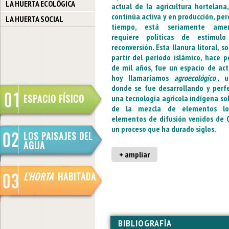
LA HUERTA ECOLÓGICA
actual de la agricultura hortelana
continúa activa y en producción, pe
LA HUERTA SOCIAL
tiempo, está seriamente ame
requiere políticas de estímul
reconversión. Esta llanura litoral, s
partir del período islámico, hace 
de mil años, fue un espacio de act
hoy llamaríamos
agroecológico
, u
donde se fue desarrollando y perf
ESPACIO FÍSICO
una tecnología agrícola indígena so
de la mezcla de elementos lo
elementos de difusión venidos de O
un proceso que ha durado siglos.
LOS PAISAJES DEL
AGUA
+ ampliar
L'HORTA
HABITADA
BIBLIOGRAFÍA