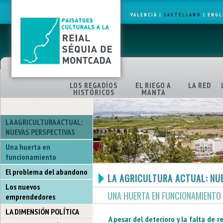
VALENCIÀ
|
CASTELLANO
|
ENGL
LOS REGADÍOS
EL RIEGO A
LA RED
HISTÓRICOS
MANTA
LA AGRICULTURA ACTUAL:
NUEVAS PERSPECTIVAS
Una huerta en
funcionamiento
El problema del abandono
LA AGRICULTURA ACTUAL: NU
Los nuevos
UNA HUERTA EN FUNCIONAMIENTO
emprendedores
LA DIMENSIÓN POLÍTICA
A pesar del deterioro y la falta de r