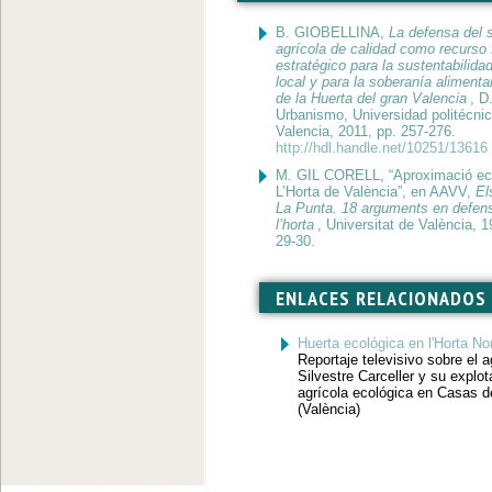
B. GIOBELLINA,
La defensa del 
agrícola de calidad como recurso f
estratégico para la sustentabilidad
local y para la soberanía alimenta
de la Huerta del gran Valencia
, D
Urbanismo, Universidad politécni
Valencia, 2011, pp. 257-276.
http://hdl.handle.net/10251/13616
M. GIL CORELL, “Aproximació ec
L’Horta de València”, en AAVV,
El
La Punta. 18 arguments en defen
l’horta
, Universitat de València, 1
29-30.
ENLACES RELACIONADOS
Huerta ecológica en l'Horta No
Reportaje televisivo sobre el ag
Silvestre Carceller y su explot
agrícola ecológica en Casas 
(València)