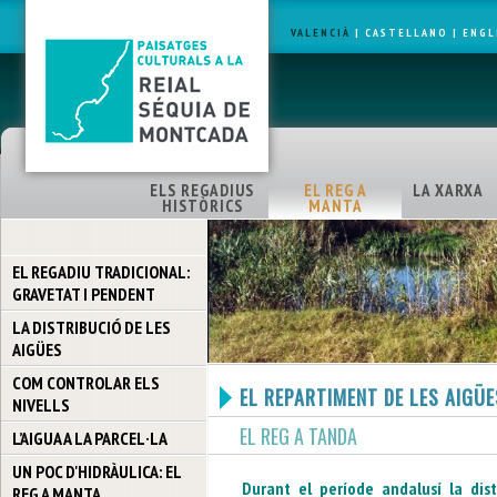
VALENCIÀ
|
CASTELLANO
|
ENGL
ELS REGADIUS
EL REG A
LA XARXA
HISTÒRICS
MANTA
EL REGADIU TRADICIONAL:
GRAVETAT I PENDENT
LA DISTRIBUCIÓ DE LES
AIGÜES
COM CONTROLAR ELS
EL REPARTIMENT DE LES AIGÜE
NIVELLS
EL REG A TANDA
L’AIGUA A LA PARCEL·LA
UN POC D'HIDRÀULICA: EL
Durant el període
andalusí
la
dis
REG A MANTA