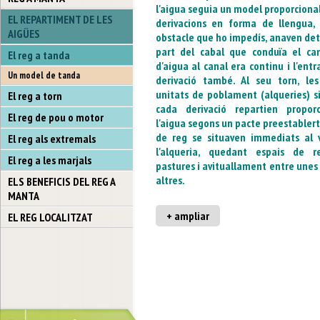
l'aigua
seguia un
model
proporciona
EL REPARTIMENT DE LES
derivacions
en forma de llengua
,
AIGÜES
obstacle que
ho impedís
,
anaven
det
part
del cabal
que conduïa el
ca
El reg a tanda
d'aigua
al canal
era continu
i l'ent
Un model de tanda
derivació
també
.
Al seu torn
, le
unitats
de poblament
(
alqueries
)
s
El reg a torn
cada derivació
repartien
propor
El reg de pou o motor
l'aigua
segons un
pacte
preestabler
de reg
se situaven immediats al
El reg als extremals
l'alqueria
,
quedant
espais de re
El reg a les marjals
pastures
i
avituallament
entre
unes
altres
.
ELS BENEFICIS DEL REG A
MANTA
+ ampliar
EL REG LOCALITZAT